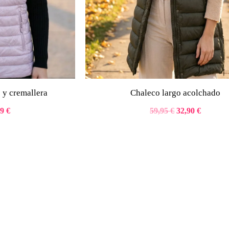
 y cremallera
Chaleco largo acolchado
99
€
59,95
€
32,90
€