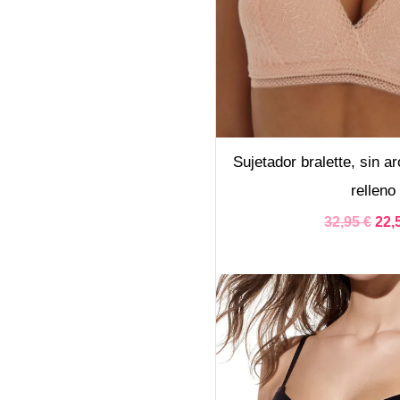
Sujetador bralette, sin 
relleno
32,95
€
22,
El
pre
orig
era
29,9