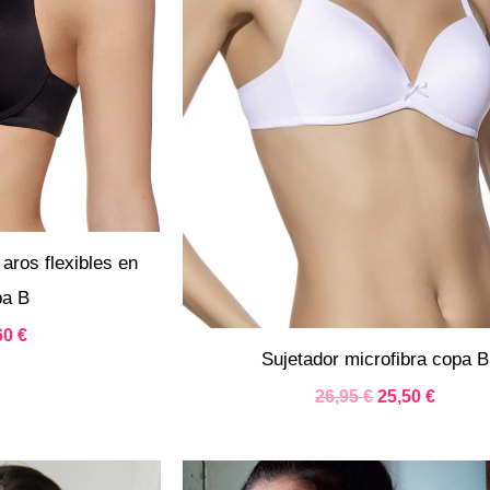
 aros flexibles en
pa B
60
€
Sujetador microfibra copa B
26,95
€
25,50
€
El
El
El