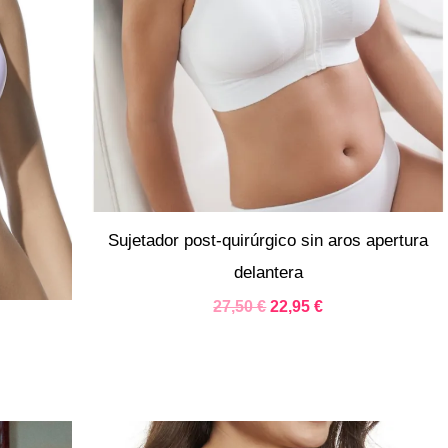
Sujetador post-quirúrgico sin aros apertura
delantera
27,50
€
22,95
€
El
El