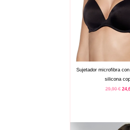
Sujetador microfibra con
silicona co
29,90
€
24,
El