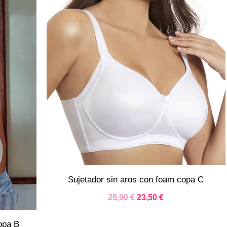
precio
precio
original
actual
era:
es:
.
25,90 €.
23,50 €.
Sujetador sin aros con foam copa C
25,90
€
23,50
€
copa B