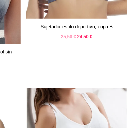
Sujetador estilo deportivo, copa B
25,50
€
24,50
€
ol sin
El
El
precio
precio
original
actual
era:
es:
.
27,50 €.
22,95 €.