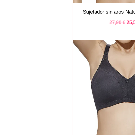
Sujetador sin aros Nat
27,90
€
25,
El
pre
orig
era
27,9