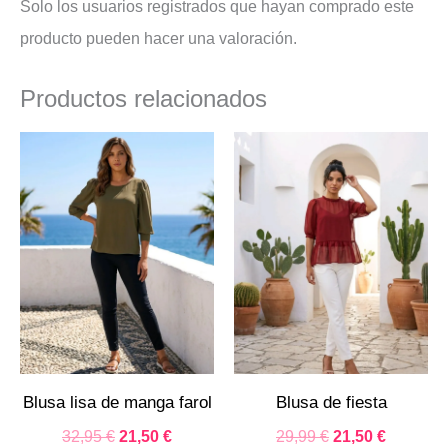
Solo los usuarios registrados que hayan comprado este
producto pueden hacer una valoración.
Productos relacionados
El
El
El
El
precio
precio
precio
precio
original
actual
original
actual
era:
es:
era:
es:
32,95 €.
21,50 €.
29,99 €.
21,50 €.
Blusa lisa de manga farol
Blusa de fiesta
32,95
€
21,50
€
29,99
€
21,50
€