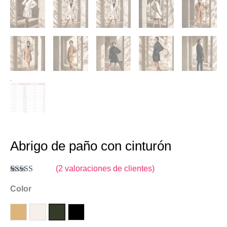
Abrigo de paño con cinturón
(
2
valoraciones de clientes)
Valorado
2
con
Color
4.50
de
5 en base a
valoraciones
de clientes
Camel
Crudo
Verde botella
Negro