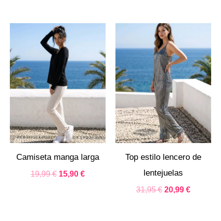
El
El
El
El
precio
precio
precio
precio
original
actual
original
actual
era:
es:
era:
es:
19,99 €.
15,90 €.
31,95 €.
20,99 €.
Camiseta manga larga
Top estilo lencero de
lentejuelas
19,99
€
15,90
€
31,95
€
20,99
€