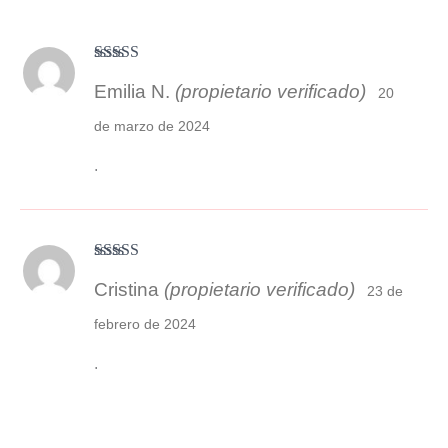
Valorado
Emilia N.
(propietario verificado)
con
4
de 5
20
de marzo de 2024
.
Valorado con
Cristina
(propietario verificado)
5
de 5
23 de
febrero de 2024
.