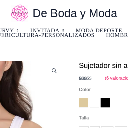
De Boda y Moda
URVY
INVITADA
MODA DEPORTE
UERICULTURA-PERSONALIZADOS
HOMBR
Sujetador sin a
El
E
Sujetador
precio
p
sin
(
6
valoracio
original
a
aro
Valorado
6
con
Color
4.33
de
era:
e
y
5 en base a
valoraciones
28,50 €.
2
sin
de clientes
Tierra
Blanco
Negro
relleno
Talla
,