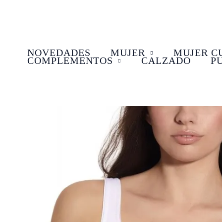
Ir
al
contenido
NOVEDADES
MUJER
MUJER C
COMPLEMENTOS
CALZADO
P