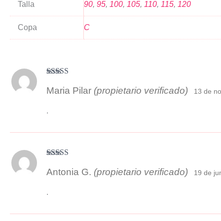
Talla
90
,
95
,
100
,
105
,
110
,
115
,
120
Copa
C
Valorado con
Maria Pilar
(propietario verificado)
5
de 5
13 de n
.
Valorado
Antonia G.
(propietario verificado)
con
4
de 5
19 de ju
.