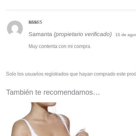
Valorado con
Samanta
(propietario verificado)
5
de 5
15 de ago
Muy contenta con mi compra
Solo los usuarios registrados que hayan comprado este pro
También te recomendamos…
El
El
precio
precio
original
actual
era:
es:
27,50 €.
22,99 €.