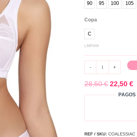
copa
90
95
100
105
C
Copa
cantidad
C
LIMPIAR
-
+
28,50
€
22,50
€
PAGOS 
REF / SKU:
COALESSIAC