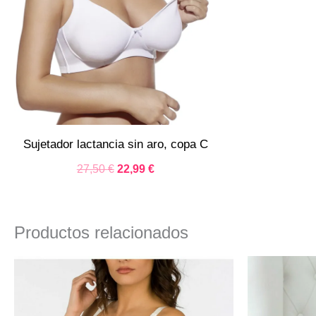
Sujetador lactancia sin aro, copa C
27,50
€
22,99
€
Productos relacionados
El
El
precio
precio
original
actual
era:
es: