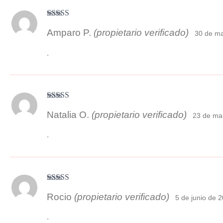
Valorado
Amparo P.
(propietario verificado)
con
3
30 de m
de 5
.
Valorado
Natalia O.
(propietario verificado)
con
4
de 5
23 de ma
.
Valorado con
Rocio
(propietario verificado)
5
de 5
5 de junio de 
.