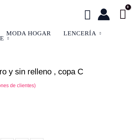
Buscar
MODA HOGAR
LENCERÍA
E
ro y sin relleno , copa C
l
recio
nes de clientes)
ctual
s:
2,50 €.