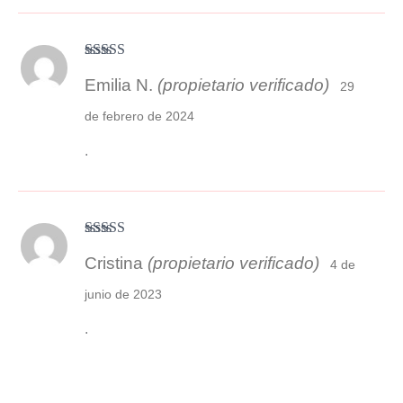
Valorado
Emilia N.
(propietario verificado)
con
3
29
de 5
de febrero de 2024
.
Valorado con
Cristina
(propietario verificado)
5
de 5
4 de
junio de 2023
.