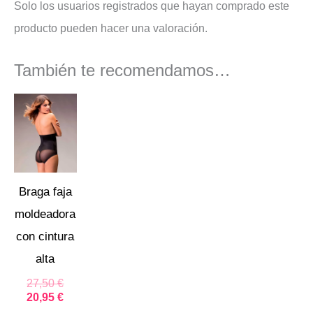
Solo los usuarios registrados que hayan comprado este
producto pueden hacer una valoración.
También te recomendamos…
El
El
precio
precio
original
actual
era:
es:
27,50 €.
20,95 €.
Braga faja
moldeadora
con cintura
alta
27,50
€
20,95
€