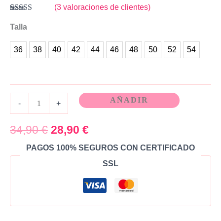
(
3
valoraciones de clientes)
Valorado
3
con
Talla
3.67
de 5 en
base a
36
38
40
42
44
46
48
50
52
54
valoraciones
de
clientes
AÑADIR
-
+
34,90
€
28,90
€
PAGOS 100% SEGUROS CON CERTIFICADO
SSL