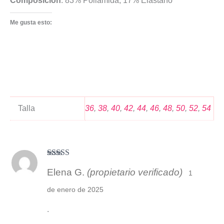
Composición
: 83% Poliamida, 17% Elastano
Me gusta esto:
Talla
36
,
38
,
40
,
42
,
44
,
46
,
48
,
50
,
52
,
54
Valorado
Elena G.
(propietario verificado)
con
3
1
de 5
de enero de 2025
.