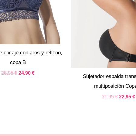
e encaje con aros y relleno,
copa B
28,95
€
24,90
€
Sujetador espalda tran
multiposición Cop
31,95
€
22,95
€