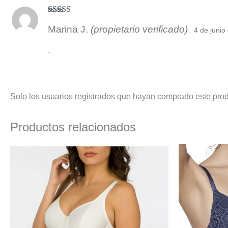
Valorado
Marina J.
(propietario verificado)
con
3
4 de junio
de 5
.
Solo los usuarios registrados que hayan comprado este pro
Productos relacionados
El
El
precio
precio
original
actual
era:
es:
27,50 €.
22,95 €.