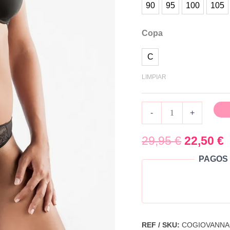
C
90
95
100
105
cantidad
Copa
C
LIMPIAR
-
+
29,95
€
22,50
€
PAGOS 
REF / SKU:
COGIOVANNA