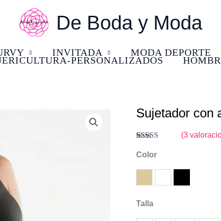
De Boda y Moda
URVY
INVITADA
MODA DEPORTE
UERICULTURA-PERSONALIZADOS
HOMBR
Sujetador con 
El
E
Sujetador
precio
p
con
(
3
valoracio
original
a
aros
Valorado
3
con
Color
4.00
era:
e
y
de 5 en
base a
29,95 €.
2
fino
valoraciones
Tierra
Blanco
Negro
de clientes
encaje,
Talla
copa