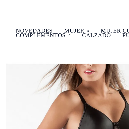
Ir
al
contenido
NOVEDADES
MUJER
MUJER C
COMPLEMENTOS
CALZADO
P