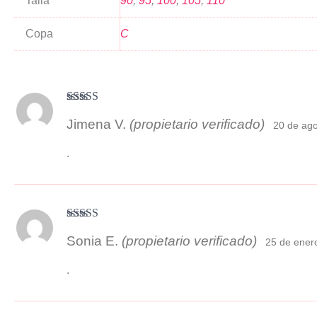
Talla
90
,
95
,
100
,
105
,
110
Copa
C
Valorado con
Jimena V.
(propietario verificado)
5
de 5
20 de ag
.
Valorado
Sonia E.
(propietario verificado)
con
4
de 5
25 de ener
.