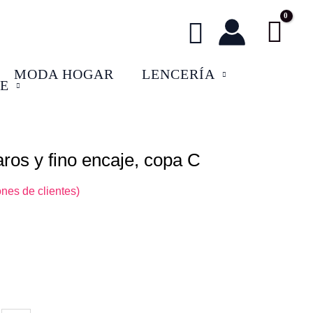
Buscar
MODA HOGAR
LENCERÍA
E
aros y fino encaje, copa C
l
recio
nes de clientes)
ctual
s:
2,50 €.