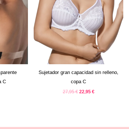
sparente
Sujetador gran capacidad sin relleno,
a C
copa C
27,95
€
22,95
€