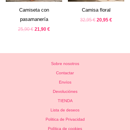
Camiseta con
Camisa floral
pasamanería
32,95
€
20,95
€
25,90
€
21,90
€
Sobre nosotros
Contactar
Envíos
Devoluciónes
TIENDA
Lista de deseos
Politica de Privacidad
Política de cookies