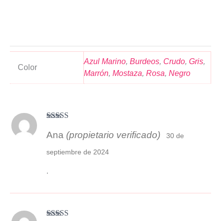
Azul Marino
,
Burdeos
,
Crudo
,
Gris
,
Color
Marrón
,
Mostaza
,
Rosa
,
Negro
Valorado
Ana
(propietario verificado)
con
3
30 de
de 5
septiembre de 2024
.