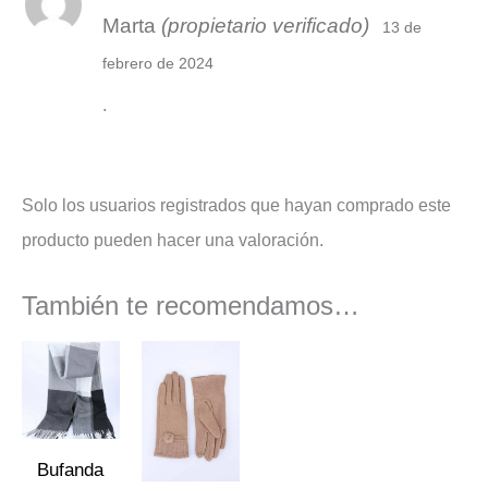
Valorado con
Marta
(propietario verificado)
5
de 5
13 de
febrero de 2024
.
Solo los usuarios registrados que hayan comprado este
producto pueden hacer una valoración.
También te recomendamos…
El
El
El
El
precio
precio
precio
precio
original
actual
original
actual
era:
es:
era:
es:
24,95 €.
20,50 €.
16,95 €.
14,90 €.
Bufanda