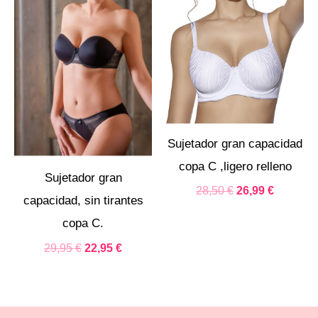
precio
precio
precio
precio
original
actual
original
actual
era:
es:
era:
es:
29,95 €.
22,95 €.
28,50 €.
26,99 €.
Sujetador gran capacidad
copa C ,ligero relleno
Sujetador gran
28,50
€
26,99
€
capacidad, sin tirantes
copa C.
29,95
€
22,95
€