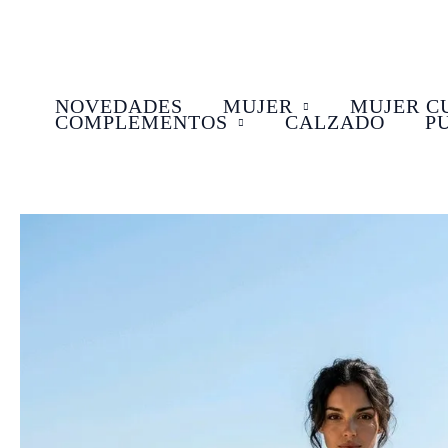
Ir
al
contenido
NOVEDADES
MUJER
MUJER C
COMPLEMENTOS
CALZADO
P