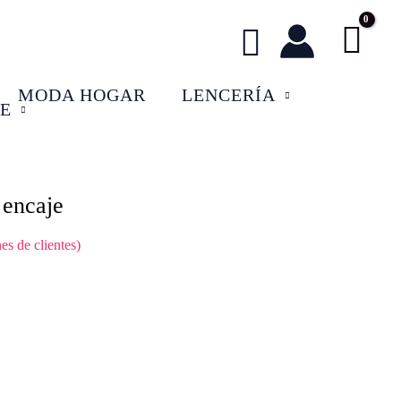
Buscar
MODA HOGAR
LENCERÍA
E
 encaje
ecio
es de clientes)
tual
:
,99 €.