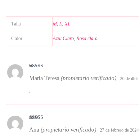
Talla
M
,
L
,
XL
Color
Azul Claro
,
Rosa claro
Valorado
Maria Teresa
(propietario verificado)
con
4
de 5
20 de dici
.
Valorado con
Ana
(propietario verificado)
5
de 5
27 de febrero de 2024