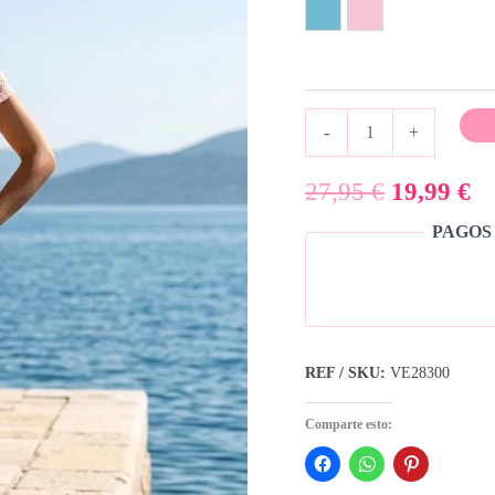
Azul Claro
Rosa claro
-
+
27,95
€
19,99
€
PAGOS
REF / SKU:
VE28300
Comparte esto: