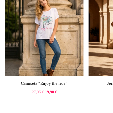
27,95 €.
19,90 €.
Camiseta “Enjoy the ride”
Je
27,95
€
19,90
€