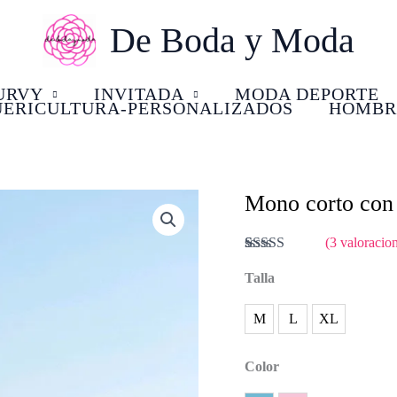
De Boda y Moda
URVY
INVITADA
MODA DEPORTE
UERICULTURA-PERSONALIZADOS
HOMBR
Mono corto con
El
El
Mono
precio
pr
corto
(
3
valoracion
original
ac
con
Valorado
3
con
Talla
4.67
de
era:
es
encaje
5 en base a
valoraciones
27,95 €.
19
cantidad
M
L
XL
de clientes
Color