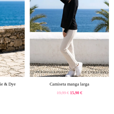
0,95 €.
19,99 €.
15,90 €.
Tie & Dye
Camiseta manga larga
19,99
€
15,90
€