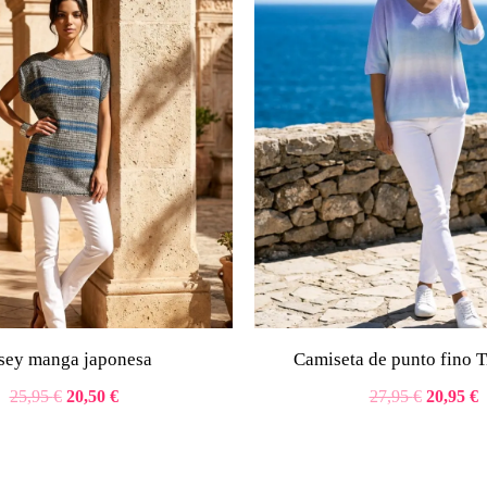
25,95 €.
20,50 €.
27,95 €.
2
rsey manga japonesa
Camiseta de punto fino 
25,95
€
20,50
€
27,95
€
20,95
€