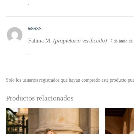
.
Valorado con
Fatima M.
(propietario verificado)
5
de 5
7 de junio de
.
Solo los usuarios registrados que hayan comprado este producto pu
Productos relacionados
El
El
precio
precio
original
actual
era:
es: