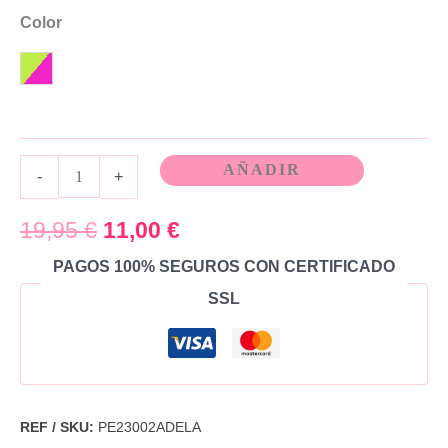
Valorado
2
con
Color
4.50
de
5 en base a
valoraciones
de clientes
Multicolor
AÑADIR
-
+
19,95
€
11,00
€
PAGOS 100% SEGUROS CON CERTIFICADO
SSL
REF / SKU:
PE23002ADELA