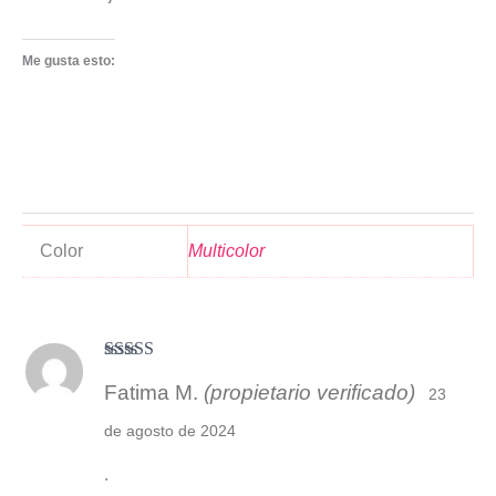
Me gusta esto:
Color
Multicolor
Valorado
Fatima M.
(propietario verificado)
con
4
de 5
23
de agosto de 2024
.