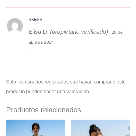
Valorado con
Elisa D.
(propietario verificado)
5
de 5
20 de
abril de 2024
.
Solo los usuarios registrados que hayan comprado este
producto pueden hacer una valoración.
Productos relacionados
El
El
El
El
precio
precio
precio
precio
original
actual
original
actual