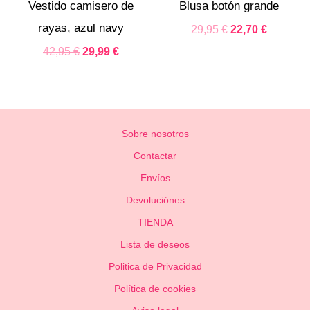
Vestido camisero de
Blusa botón grande
rayas, azul navy
29,95
€
22,70
€
42,95
€
29,99
€
Sobre nosotros
Contactar
Envíos
Devoluciónes
TIENDA
Lista de deseos
Politica de Privacidad
Política de cookies