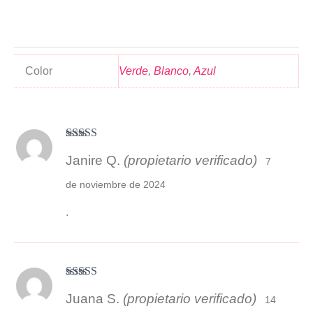
Color
Verde
,
Blanco
,
Azul
Valorado
Janire Q.
(propietario verificado)
con
3
7
de 5
de noviembre de 2024
.
Valorado
Juana S.
(propietario verificado)
con
4
de 5
14