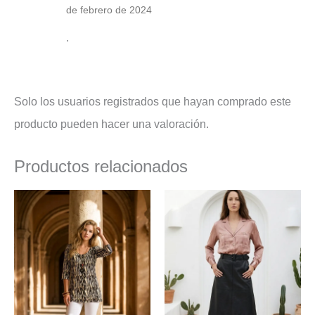
de febrero de 2024
.
Solo los usuarios registrados que hayan comprado este
producto pueden hacer una valoración.
Productos relacionados
El
El
El
El
precio
precio
precio
precio
original
actual
original
actual
era:
es:
era:
es:
25,90 €.
19,50 €.
29,95 €.
20,95 €.