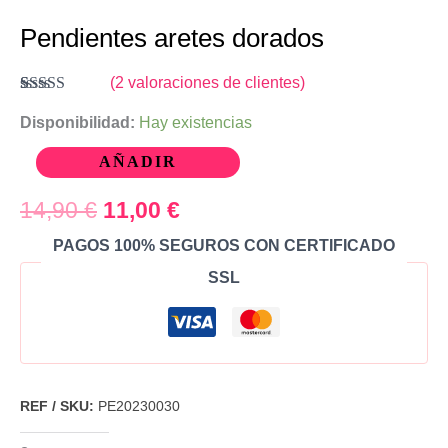
Pendientes aretes dorados
(
2
valoraciones de clientes)
Valorado
2
con
Disponibilidad:
3.50
Hay existencias
de 5 en
base a
AÑADIR
valoraciones
de
clientes
14,90
€
11,00
€
PAGOS 100% SEGUROS CON CERTIFICADO
SSL
REF / SKU:
PE20230030