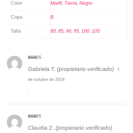
Color
Marfil
,
Tierra
,
Negro
Copa
B
Talla
80
,
85
,
90
,
95
,
100
,
105
Valorado con
Gabriela T.
(propietario verificado)
5
de 5
7
de octubre de 2024
.
Valorado
Claudia Z.
(propietario verificado)
con
4
de 5