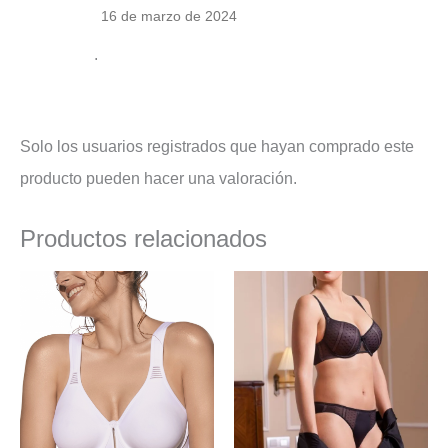
16 de marzo de 2024
.
Solo los usuarios registrados que hayan comprado este
producto pueden hacer una valoración.
Productos relacionados
El
El
El
El
precio
precio
precio
precio
original
actual
original
actual
era:
es:
era:
es:
27,95 €.
24,90 €.
28,90 €.
22,90 €.