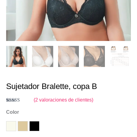
Sujetador Bralette, copa B
(
2
valoraciones de clientes)
Valorado
2
con
Color
4.50
de
5 en base a
valoraciones
de clientes
Marfil
Tierra
Negro