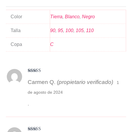
Color
Tierra
,
Blanco
,
Negro
Talla
90
,
95
,
100
,
105
,
110
Copa
C
Valorado
Carmen Q.
(propietario verificado)
con
4
de 5
1
de agosto de 2024
.