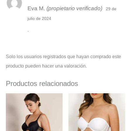
Valorado
Eva M.
(propietario verificado)
con
4
de 5
29 de
julio de 2024
.
Solo los usuarios registrados que hayan comprado este
producto pueden hacer una valoración.
Productos relacionados
El
El
El
El
precio
precio
precio
precio
original
actual
original
actual
era:
es:
era:
es:
30,99 €.
27,50 €.
30,90 €.
24,60 €.