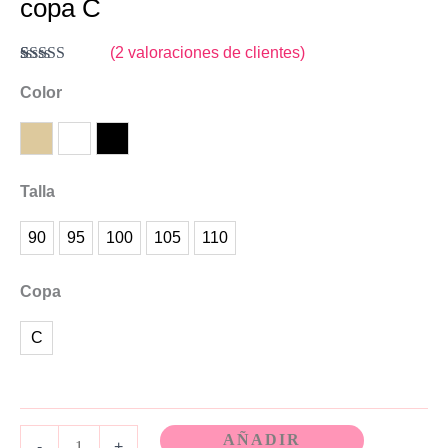
copa C
(
2
valoraciones de clientes)
Valorado
2
con
Color
4.00
de 5 en
base a
valoraciones
Tierra
Blanco
Negro
de clientes
Talla
90
95
100
105
110
Copa
C
AÑADIR
-
+