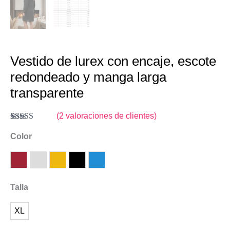
Vestido de lurex con encaje, escote
redondeado y manga larga
transparente
(
2
valoraciones de clientes)
Valorado
2
con
Color
3.50
de 5 en
base a
valoraciones
Burdeos
Plateado
Dorado
Negro
Azul
de
clientes
Talla
XL