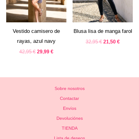
Vestido camisero de
Blusa lisa de manga farol
rayas, azul navy
32,95
€
21,50
€
42,95
€
29,99
€
Sobre nosotros
Contactar
Envíos
Devoluciónes
TIENDA
Lista de deseos