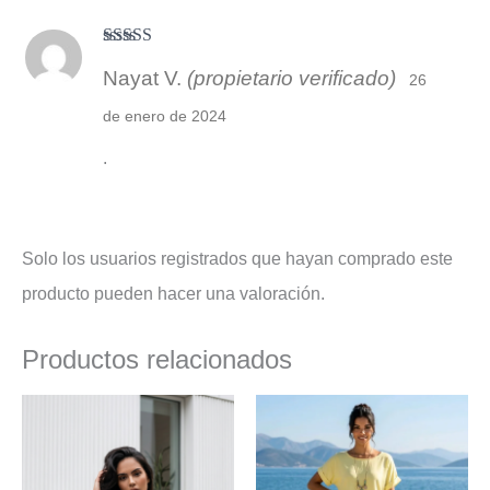
Valorado
Nayat V.
(propietario verificado)
con
3
26
de 5
de enero de 2024
.
Solo los usuarios registrados que hayan comprado este
producto pueden hacer una valoración.
Productos relacionados
El
El
El
El
precio
precio
precio
precio
original
actual
original
actual
era:
es:
era:
es: