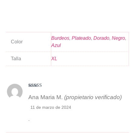
Burdeos
,
Plateado
,
Dorado
,
Negro
,
Color
Azul
Talla
XL
Valorado
Ana Maria M.
(propietario verificado)
con
4
de 5
11 de marzo de 2024
.