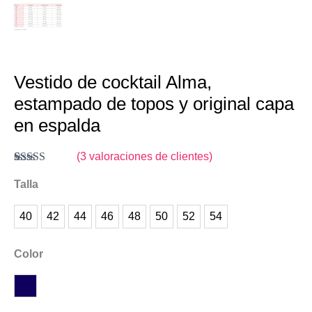
Vestido de cocktail Alma,
estampado de topos y original capa
en espalda
(
3
valoraciones de clientes)
Valorado
3
con
Talla
4.33
de
5 en base a
valoraciones
40
42
44
46
48
50
52
54
de clientes
Color
Azul Marino