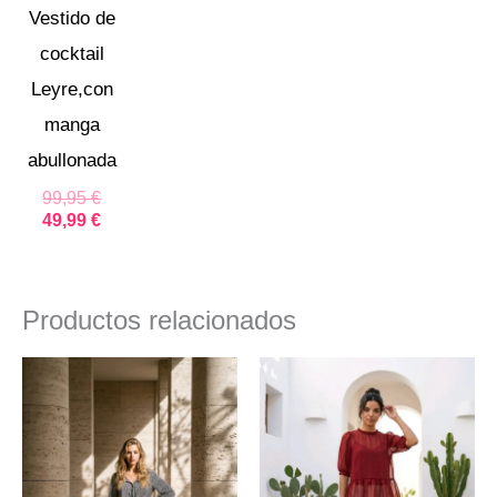
Vestido de
cocktail
Leyre,con
manga
abullonada
99,95
€
49,99
€
Productos relacionados
El
El
El
El
precio
precio
precio
precio
original
actual
original
actual
era:
es:
era:
es:
32,95 €.
20,95 €.
29,99 €.
21,50 €.