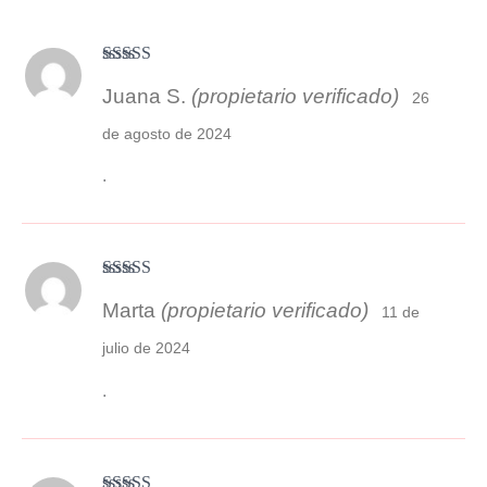
Valorado con
Juana S.
(propietario verificado)
5
de 5
26
de agosto de 2024
.
Valorado
Marta
(propietario verificado)
con
3
11 de
de 5
julio de 2024
.