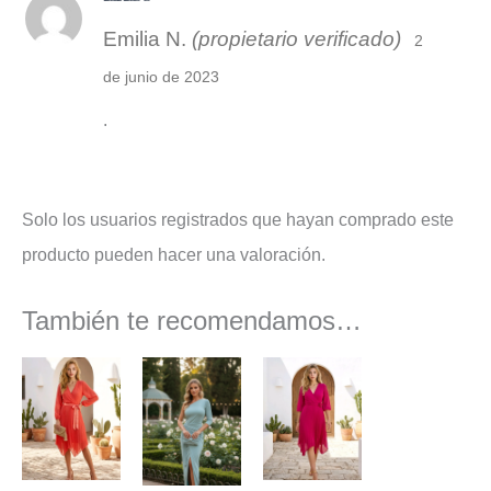
Valorado con
Emilia N.
(propietario verificado)
5
de 5
2
de junio de 2023
.
Solo los usuarios registrados que hayan comprado este
producto pueden hacer una valoración.
También te recomendamos…
El
El
El
El
El
El
precio
precio
precio
precio
precio
precio
original
actual
actual
original
original
actual
era:
es:
es:
era:
era:
es:
129,90 €.
100,50 €.
55,50 €.
104,95 €.
129,90 €.
102,50 €.