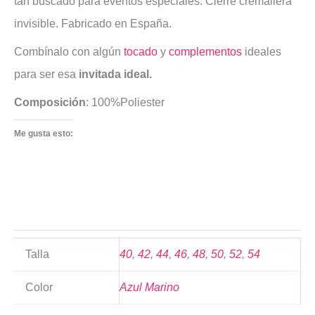
tan buscado para eventos especiales. Cierre cremallera
invisible. Fabricado en España.
Combínalo con algún
tocado
y
complementos
ideales
para ser esa
invitada ideal.
Composición
: 100%Poliester
Me gusta esto:
Talla
40
,
42
,
44
,
46
,
48
,
50
,
52
,
54
Color
Azul Marino