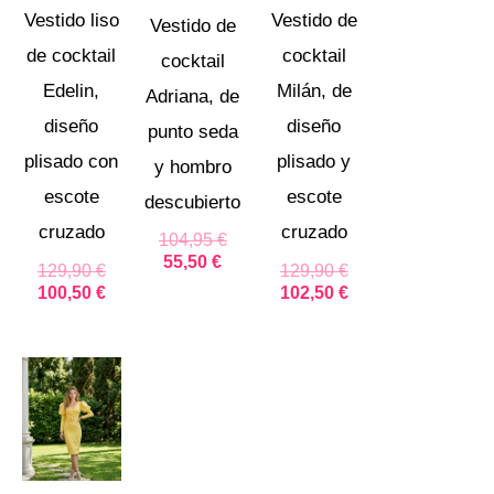
Vestido liso
Vestido de
Vestido de
de cocktail
cocktail
cocktail
Edelin,
Milán, de
Adriana, de
diseño
diseño
punto seda
plisado con
plisado y
y hombro
escote
escote
descubierto
cruzado
cruzado
104,95
€
55,50
€
129,90
€
129,90
€
100,50
€
102,50
€
El
El
precio
precio
original
actual
era:
es:
99,95 €.
49,99 €.