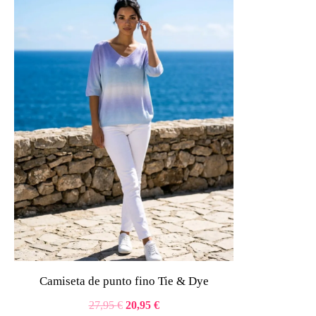
precio
precio
original
actual
era:
es:
27,95 €.
20,95 €.
Camiseta de punto fino Tie & Dye
27,95
€
20,95
€