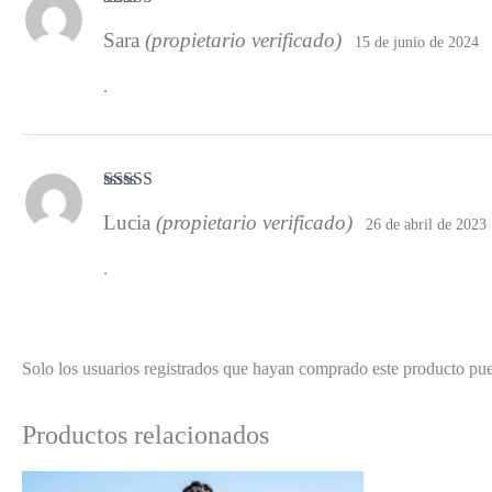
Valorado
Sara
(propietario verificado)
con
3
15 de junio de 2024
de 5
.
Valorado
Lucia
(propietario verificado)
con
3
26 de abril de 2023
de 5
.
Solo los usuarios registrados que hayan comprado este producto pu
Productos relacionados
El
El