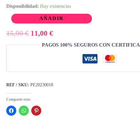
Valorado
3
con
Disponibilidad:
3.67
Hay existencias
de 5 en
base a
AÑADIR
valoraciones
de
clientes
15,90
€
11,00
€
PAGOS 100% SEGUROS CON CERTIFICA
REF / SKU:
PE20230018
Comparte esto: