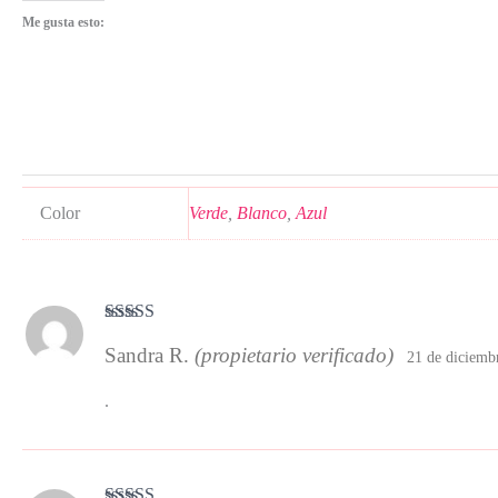
Me gusta esto:
Color
Verde
,
Blanco
,
Azul
Valorado con
Sandra R.
(propietario verificado)
5
de 5
21 de diciemb
.