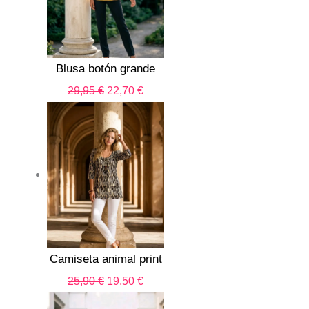
29,95 €.
22,70 €.
Blusa botón grande
29,95
€
22,70
€
El
El
precio
precio
original
actual
era:
es:
25,90 €.
19,50 €.
Camiseta animal print
25,90
€
19,50
€
El
El