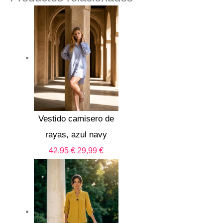
El
El
precio
precio
original
actual
era:
es:
42,95 €.
29,99 €.
Vestido camisero de
rayas, azul navy
42,95
€
29,99
€
El
El
precio
precio
original
actual
era:
es: