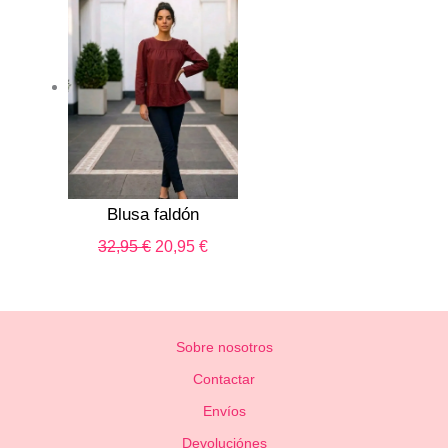
precio
precio
original
actual
era:
es:
32,95 €.
20,95 €.
Blusa faldón
32,95
€
20,95
€
Sobre nosotros
Contactar
Envíos
Devoluciónes