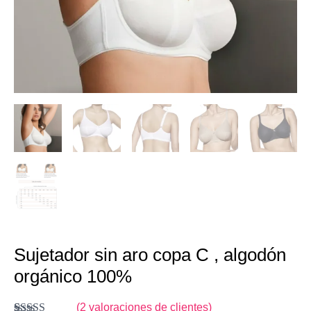
cantidad
Sujetador sin aro copa C , algodón
orgánico 100%
(
2
valoraciones de clientes)