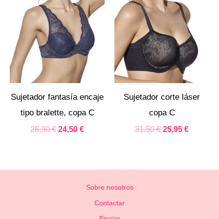
precio
precio
precio
precio
original
actual
original
actual
era:
es:
era:
es:
28,90 €.
24,50 €.
31,50 €.
25,95 €.
Sujetador fantasía encaje
Sujetador corte láser
tipo bralette, copa C
copa C
28,90
€
24,50
€
31,50
€
25,95
€
Sobre nosotros
Contactar
Envíos