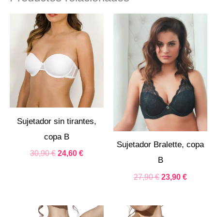
El
El
El
El
precio
precio
precio
precio
original
actual
original
actual
era:
es:
era:
es:
30,90 €.
24,60 €.
27,90 €.
23,90 €.
Sujetador sin tirantes,
copa B
Sujetador Bralette, copa
30,90
€
24,60
€
B
27,90
€
23,90
€
El
El
El
El