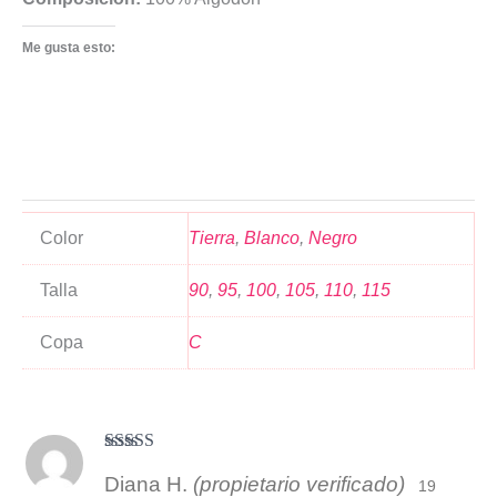
Me gusta esto:
Color
Tierra
,
Blanco
,
Negro
Talla
90
,
95
,
100
,
105
,
110
,
115
Copa
C
Valorado
Diana H.
(propietario verificado)
con
4
de 5
19